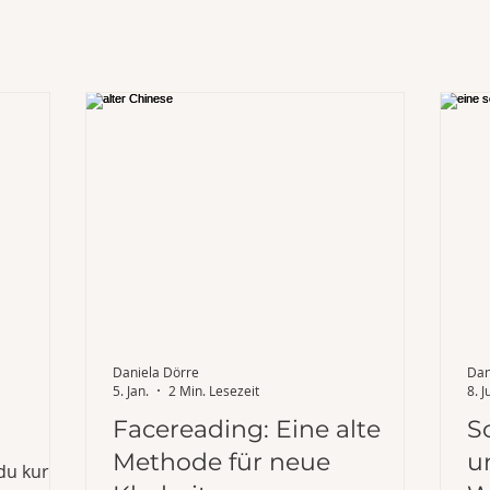
Daniela Dörre
Dan
5. Jan.
2 Min. Lesezeit
8. J
Facereading: Eine alte
S
Methode für neue
u
 du kurz