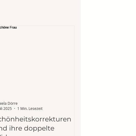
iela Dörre
uli 2025
1 Min. Lesezeit
chönheitskorrekturen
nd ihre doppelte