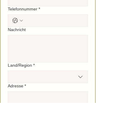
Telefonnummer
*
Nachricht
Mehrzeilige Adresse
Land/Region
*
Adresse
*
Stadt
*
Postleitzahl
*