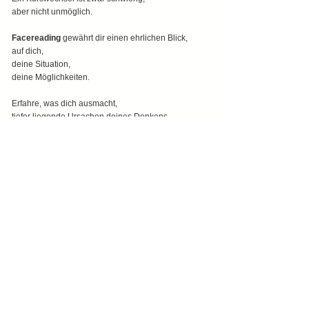
aber nicht unmöglich.
Facereading 
gewährt dir einen ehrlichen Blick,
auf dich,
deine Situation,
deine Möglichkeiten.
Erfahre, was dich ausmacht,
tiefer liegende Ursachen deines Denkens,
Deines Handelns.
Wenn du bereit dafür bist.
Dein Gesicht spiegelt dich.
Deine inneren Antreiber, deine Spannungen, deine 
Muster.
Ein Weg, um sich selbst wieder näherzukommen 
– 
mit Klarheit, Selbstmitgefühl und einer leisen, 
aber echten inneren Kraft.
Der erste Schritt braucht keine große Entscheidung.
Nur einen 
Moment Ehrlichkeit.