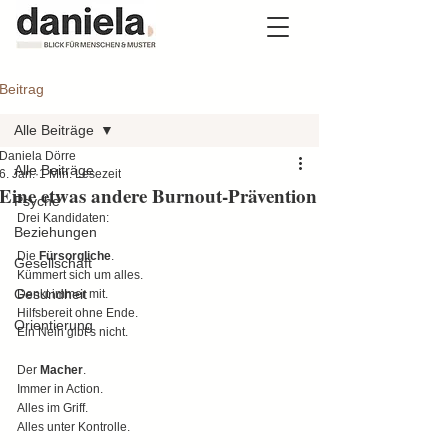
Beitrag
Alle Beiträge
Daniela Dörre
Alle Beiträge
6. Jan.
1 Min. Lesezeit
Eine etwas andere Burnout-Prävention
Psyche
Drei Kandidaten:
Beziehungen
Die 
Fürsorgliche
.
Gesellschaft
Kümmert sich um alles.
Gesundheit
Denkt immer mit. 
Hilfsbereit ohne Ende.
Orientierung
Ein Nein gibt’s nicht.
Der 
Macher
. 
Immer in Action. 
Alles im Griff.
Alles unter Kontrolle.