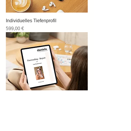
Individuelles Tiefenprofil
Preis
599,00 €
Individuelles Facereading
Preis
149,00 €