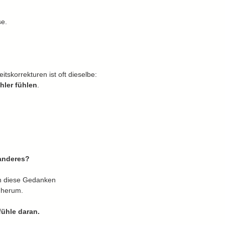
se.
itskorrekturen ist oft dieselbe:
hler fühlen
.
anderes?
n diese Gedanken
h herum.
ühle daran.