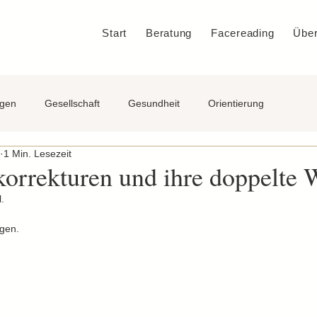
Start
Beratung
Facereading
Über
ngen
Gesellschaft
Gesundheit
Orientierung
1 Min. Lesezeit
korrekturen und ihre doppelte
.
ngen.